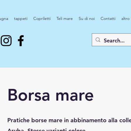
ugna
tappeti
Copriletti
Teli mare
Su di noi
Contatti
altro
Borsa mare
Pratiche borse mare in abbinamento alla coll
Aruba. Stesse varianti colore.